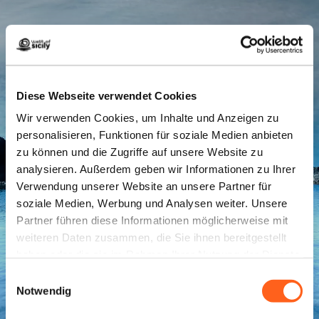
Diese Webseite verwendet Cookies
Wir verwenden Cookies, um Inhalte und Anzeigen zu
personalisieren, Funktionen für soziale Medien anbieten
Errore 404
zu können und die Zugriffe auf unsere Website zu
analysieren. Außerdem geben wir Informationen zu Ihrer
Ci dispiace la pagina che stai cercando non
Verwendung unserer Website an unsere Partner für
esiste più, ritorna alla Homepage
soziale Medien, Werbung und Analysen weiter. Unsere
Partner führen diese Informationen möglicherweise mit
weiteren Daten zusammen, die Sie ihnen bereitgestellt
Torna alla homepage
haben oder die sie im Rahmen Ihrer Nutzung der Dienste
gesammelt haben.
Einwilligungsauswahl
Notwendig