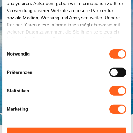
analysieren. Außerdem geben wir Informationen zu Ihrer
Westsizilien: Es ist immer
Verwendung unserer Website an unsere Partner für
die richtige Jahreszeit.
soziale Medien, Werbung und Analysen weiter. Unsere
Partner führen diese Informationen möglicherweise mit
weiteren Daten zusammen, die Sie ihnen bereitgestellt
Sowohl wegen des Werts seiner Feste und
haben oder die sie im Rahmen Ihrer Nutzung der Dienste
Traditionen als auch wegen der
gesammelt haben.
Einwilligungsauswahl
Lebendigkeit der kulturellen
Notwendig
Veranstaltungen, die in allen Jahreszeiten
von allen Orten organisiert werden, ist jeder
Moment des Jahres geeignet, es zu
Präferenzen
besuchen.
Statistiken
Vorschläge in jeder Jahreszeit
Marketing