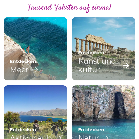
Tausend Fahrten auf einmal
Entdecken
Kunst und
Entdecken
Meer
kultur
Entdecken
Entdecken
Aktivurlaub
Natur