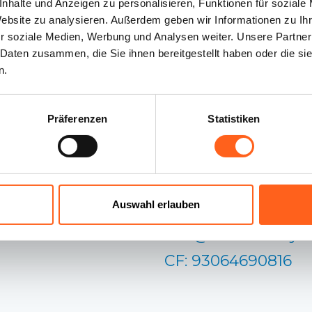
nhalte und Anzeigen zu personalisieren, Funktionen für soziale
Website zu analysieren. Außerdem geben wir Informationen zu I
r soziale Medien, Werbung und Analysen weiter. Unsere Partner
 Daten zusammen, die Sie ihnen bereitgestellt haben oder die s
n.
Unsere Kontakte:
Cookie-Richtlinie
Präferenzen
Statistiken
Distretto Turistico
Cookie
Einstellungen
Occidentale
Via Mafalda di Savo
Datenschutzrichtlinie
Auswahl erlauben
91100 Trapani (TP)
Allgemeine
Vertragsbedingungen
info@westofsicily.
CF: 93064690816