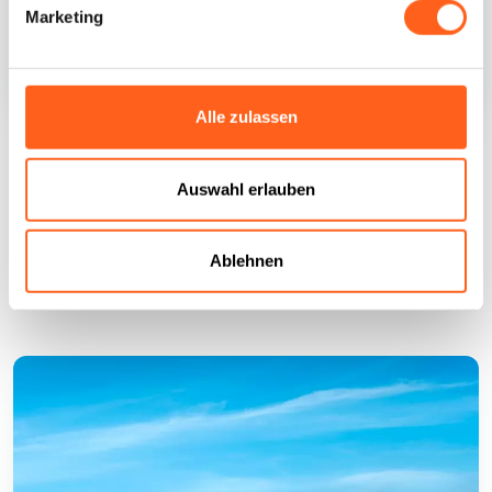
Marketing
Schnorcheln
Alle zulassen
Castellammare und Scopello bieten
Kilometer Küstenlinie mit einem
einzigartigen Meer für Liebhaber von
Auswahl erlauben
Tauchen und Schnorcheln.
Siehe Einzelheiten
Ablehnen