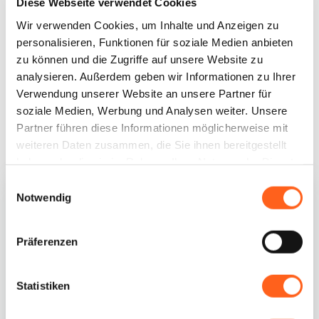
Diese Webseite verwendet Cookies
Westsizilien ist auch ein wahres Paradies für
Wir verwenden Cookies, um Inhalte und Anzeigen zu
Angler, ganz gleich ob es sich um
personalisieren, Funktionen für soziale Medien anbieten
Sportfischen oder Angeln mit fester Rute
zu können und die Zugriffe auf unsere Website zu
handelt.
analysieren. Außerdem geben wir Informationen zu Ihrer
Verwendung unserer Website an unsere Partner für
Siehe Einzelheiten
soziale Medien, Werbung und Analysen weiter. Unsere
Partner führen diese Informationen möglicherweise mit
weiteren Daten zusammen, die Sie ihnen bereitgestellt
haben oder die sie im Rahmen Ihrer Nutzung der Dienste
gesammelt haben.
Einwilligungsauswahl
Notwendig
Präferenzen
Statistiken