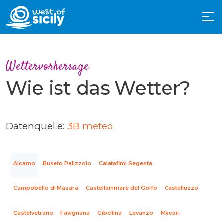
Wettervorhersage
Wie ist das Wetter?
Datenquelle:
3B meteo
Alcamo
Buseto Palizzolo
Calatafimi Segesta
Campobello di Mazara
Castellammare del Golfo
Castelluzzo
Castelvetrano
Favignana
Gibellina
Levanzo
Macari