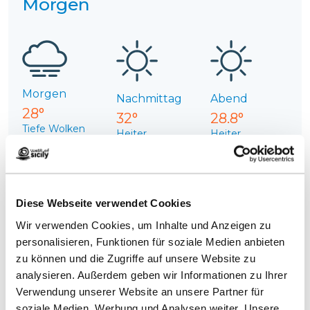
Morgen
Morgen
Nachmittag
Abend
28°
32°
28.8°
Tiefe Wolken
Heiter
Heiter
mit ein paar
Wind: 10.7
Wind: 7.2 km/h
Auflockerungen
km/h
Regenfall: 0
Wind: 4 km/h
Regenfall: 0
mm
Regenfall: 0
mm
mm
Diese Webseite verwendet Cookies
Wir verwenden Cookies, um Inhalte und Anzeigen zu
Übermorgen
personalisieren, Funktionen für soziale Medien anbieten
zu können und die Zugriffe auf unsere Website zu
analysieren. Außerdem geben wir Informationen zu Ihrer
Verwendung unserer Website an unsere Partner für
soziale Medien, Werbung und Analysen weiter. Unsere