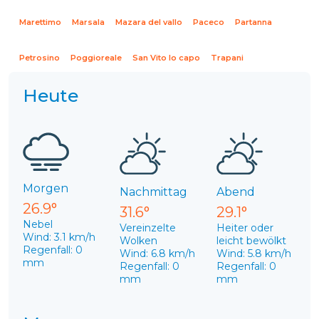
Marettimo
Marsala
Mazara del vallo
Paceco
Partanna
Petrosino
Poggioreale
San Vito lo capo
Trapani
Heute
Morgen
Nachmittag
Abend
26.9°
31.6°
29.1°
Nebel
Vereinzelte
Heiter oder
Wind: 3.1 km/h
Wolken
leicht bewölkt
Regenfall: 0
Wind: 6.8 km/h
Wind: 5.8 km/h
mm
Regenfall: 0
Regenfall: 0
mm
mm