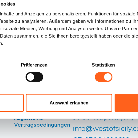
Cookies
nhalte und Anzeigen zu personalisieren, Funktionen für soziale
Website zu analysieren. Außerdem geben wir Informationen zu I
r soziale Medien, Werbung und Analysen weiter. Unsere Partner
 Daten zusammen, die Sie ihnen bereitgestellt haben oder die s
n.
Präferenzen
Statistiken
Unsere Kontakte:
Cookie-Richtlinie
Distretto Turistico
Cookie
Einstellungen
Occidentale
Auswahl erlauben
Via Mafalda di Savo
Datenschutzrichtlinie
91100 Trapani (TP)
Allgemeine
Vertragsbedingungen
info@westofsicily.