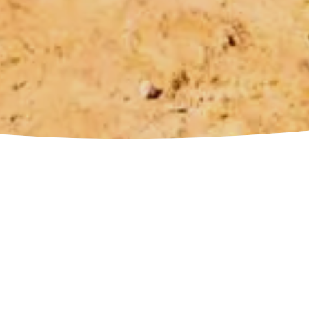
dtourismus
ebhaber des Fahrradtourismus haben in W