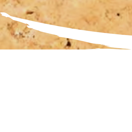
cyclot
Les amo
possibi
paysage