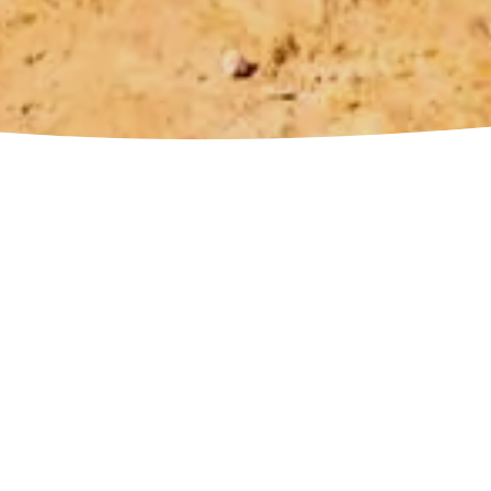
ourisme
ureux du cyclotourisme dans l’ouest de l
lité de vivre des vacances sur deux roues
 lentement, le vent en poupe : les lieux