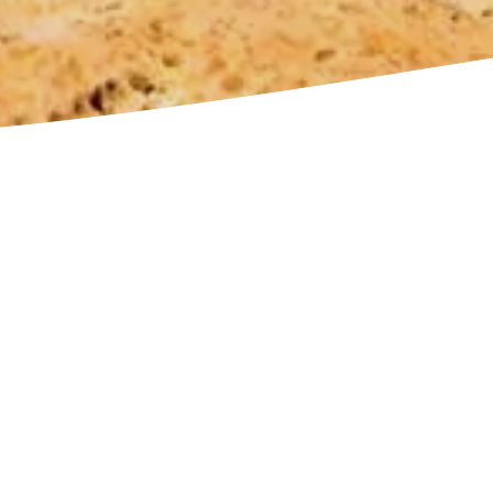
a Sicile ont la
, en savourant le
 à découvrir à vélo