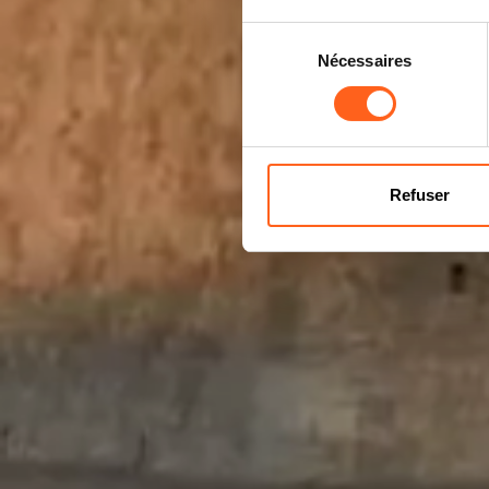
Sélection
Nécessaires
du
consentement
Refuser