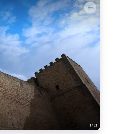
Salemi
1
/
21