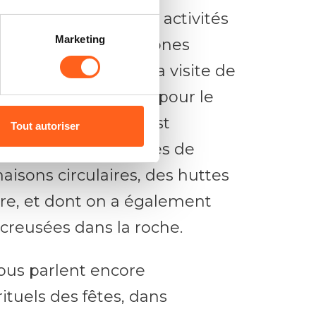
l se consacrer à des activités
Marketing
ion de sentiers, de zones
es combinant avec la visite de
 importance unique pour le
omme Mokarta, où s’est
Tout autoriser
s les plus importantes de
aisons circulaires, des huttes
rre, et dont on a également
reusées dans la roche.
nous parlent encore
rituels des fêtes, dans