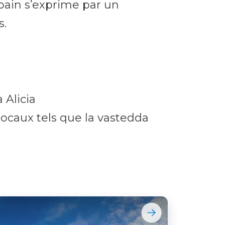
pain s’exprime par un
s.
a Alicia
locaux tels que la vastedda