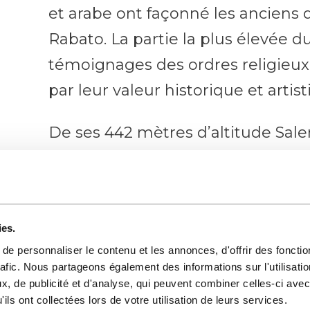
et arabe ont façonné les anciens 
Rabato. La partie la plus élevée d
témoignages des ordres religieux et
par leur valeur historique et artist
De ses 442 mètres d’altitude Sal
colline sur laquelle s’étend une v
vignes, jardins, champs de blé, c
ruisseaux. Du côté nord, cependant
ies.
paysage verdoyant de bois, entre le
e personnaliser le contenu et les annonces, d'offrir des fonctio
où se trouvait un important cent
rafic. Nous partageons également des informations sur l'utilisati
, de publicité et d'analyse, qui peuvent combiner celles-ci avec
À Salemi, en effet, la nature rencon
ils ont collectées lors de votre utilisation de leurs services.