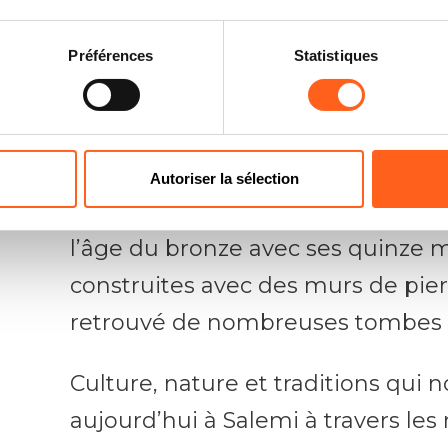
d’une beauté naturelle dans leque
Préférences
Statistiques
de randonnée, à travers l’explorat
montagneuses et vallonnées, en l
ses zones archéologiques – d’une
l’histoire de la Méditerranée – c
Autoriser la sélection
installée l’une des agglomération
l’âge du bronze avec ses quinze m
construites avec des murs de pie
retrouvé de nombreuses tombes c
Culture, nature et traditions qui 
aujourd’hui à Salemi à travers les 