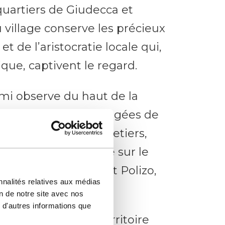
quartiers de Giudecca et
u village conserve les précieux
 de l’aristocratie locale qui,
ique, captivent le regard.
emi observe du haut de la
allée où alternent rangées de
hemins, chemins muletiers,
, le regard se porte sur le
s collines de Filci et Polizo,
nnalités relatives aux médias
re élymienne.
on de notre site avec nos
 d'autres informations que
tre l’histoire : un territoire