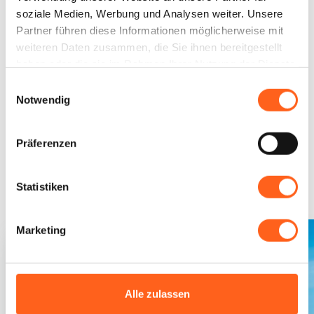
Strand von San Vito Lo Capo
soziale Medien, Werbung und Analysen weiter. Unsere
Strände von Trapani
Partner führen diese Informationen möglicherweise mit
weiteren Daten zusammen, die Sie ihnen bereitgestellt
haben oder die sie im Rahmen Ihrer Nutzung der Dienste
Informationen anfordern
gesammelt haben.
Einwilligungsauswahl
Notwendig
Präferenzen
Könnte es für Sie
interessant sein...
Statistiken
Marketing
Alle zulassen