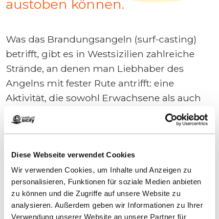
austoben können.
Was das Brandungsangeln (surf-casting)
betrifft, gibt es in Westsizilien zahlreiche
Strände, an denen man Liebhaber des
Angelns mit fester Rute antrifft: eine
Aktivität, die sowohl Erwachsene als auch
Kinder entspannt und zum kontemplativen
Nachdenken anregt.
Die frühen Morgen- oder Abendstunden
Diese Webseite verwendet Cookies
sind ideal, um sich im Freien aufzuhalten
Wir verwenden Cookies, um Inhalte und Anzeigen zu
und mit sich selbst zu verbinden.
personalisieren, Funktionen für soziale Medien anbieten
zu können und die Zugriffe auf unsere Website zu
analysieren. Außerdem geben wir Informationen zu Ihrer
Strand von Tonnarella Mazara del Vallo
Verwendung unserer Website an unsere Partner für