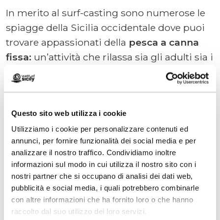
In merito al surf-casting sono numerose le
spiagge della Sicilia occidentale dove puoi
trovare appassionati della
pesca a canna
fissa:
un’attività che rilassa sia gli adulti sia i
più piccoli, riflessiva e immersiva.
Le prime ore del mattino o quelle
Questo sito web utilizza i cookie
serali sono ideali per vivere all’aria
Utilizziamo i cookie per personalizzare contenuti ed
aperta ed entrare in connessione con
annunci, per fornire funzionalità dei social media e per
se stessi.
analizzare il nostro traffico. Condividiamo inoltre
informazioni sul modo in cui utilizza il nostro sito con i
nostri partner che si occupano di analisi dei dati web,
Richiedi informazioni
pubblicità e social media, i quali potrebbero combinarle
con altre informazioni che ha fornito loro o che hanno
raccolto dal suo utilizzo dei loro servizi.