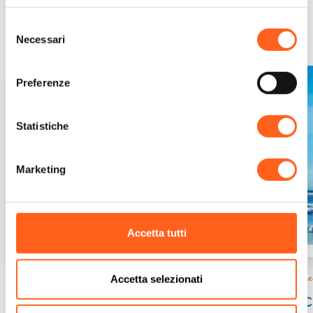
Ti potrebbe interessare...
Selezione
Necessari
del
consenso
Preferenze
Statistiche
Marketing
Accetta tutti
Mare & Relax
Scoprire
Accetta selezionati
Il mare lontano dai rumori
Vac