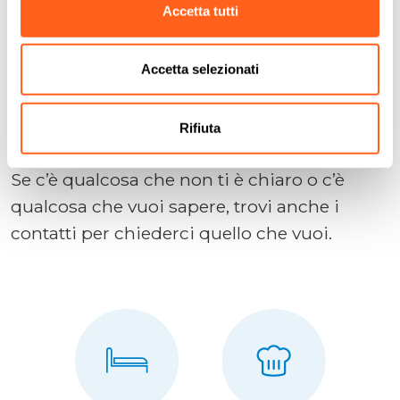
Accetta tutti
Contattaci
Abbiamo creato questo sito come uno
Accetta selezionati
strumento per farti fare una vacanza
perfetta, fornendoti tutte le informazioni
Rifiuta
necessarie.
Se c’è qualcosa che non ti è chiaro o c’è
qualcosa che vuoi sapere, trovi anche i
contatti per chiederci quello che vuoi.