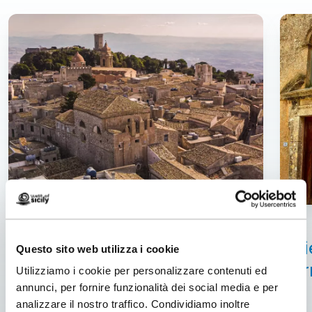
Erice
Erice
Chi
Questo sito web utilizza i cookie
Un gioiello medievale con una vista che non potrete
Car
dimenticare
Utilizziamo i cookie per personalizzare contenuti ed
annunci, per fornire funzionalità dei social media e per
analizzare il nostro traffico. Condividiamo inoltre