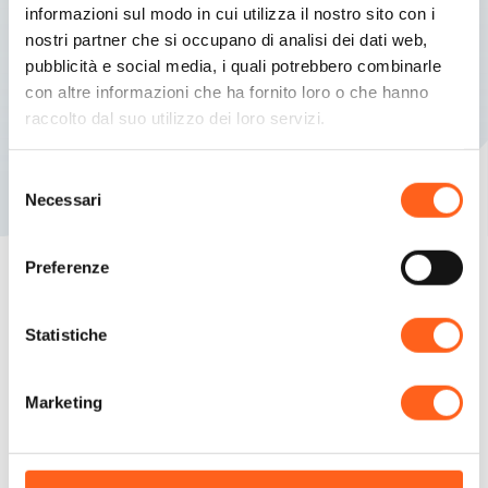
informazioni sul modo in cui utilizza il nostro sito con i
nostri partner che si occupano di analisi dei dati web,
pubblicità e social media, i quali potrebbero combinarle
con altre informazioni che ha fornito loro o che hanno
raccolto dal suo utilizzo dei loro servizi.
Selezione
Necessari
del
consenso
Preferenze
Cerchiamo di anticipare le tue domande
Statistiche
Pianifica la tua
Marketing
vacanza