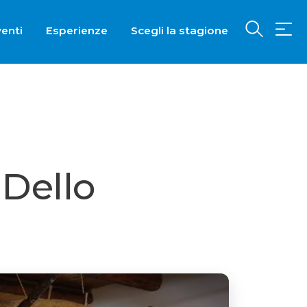
enti
Esperienze
Scegli la stagione
 Dello