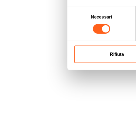
Selezione
Necessari
del
consenso
Rifiuta