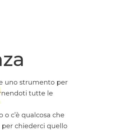
nza
e uno strumento per
rnendoti tutte le
ro o c’è qualcosa che
i per chiederci quello