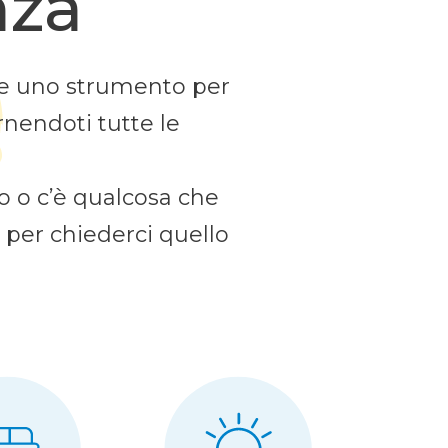
nza
e uno strumento per
rnendoti tutte le
ro o c’è qualcosa che
i per chiederci quello