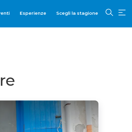
enti
Esperienze
Scegli la stagione
re