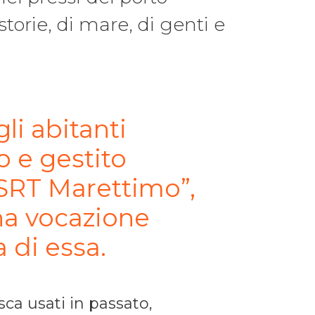
torie, di mare, di genti e
li abitanti
o e gestito
CSRT Marettimo”,
a vocazione
a di essa.
sca usati in passato,