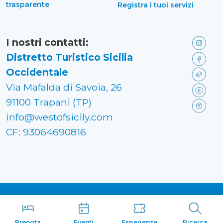
trasparente
Registra i tuoi servizi
I nostri contatti:
Distretto Turistico Sicilia
Occidentale
Via Mafalda di Savoia, 26
91100 Trapani (TP)
info@westofsicily.com
CF: 93064690816
Made in
Kumbe
with passion
Prenota
Eventi
Esperienze
Ricerca