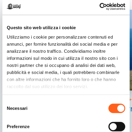
Questo sito web utilizza i cookie
Utilizziamo i cookie per personalizzare contenuti ed
annunci, per fornire funzionalità dei social media e per
analizzare il nostro traffico. Condividiamo inoltre
informazioni sul modo in cui utilizza il nostro sito con i
nostri partner che si occupano di analisi dei dati web,
pubblicità e social media, i quali potrebbero combinarle
con altre informazioni che ha fornito loro o che hanno
raccolto dal suo utilizzo dei loro servizi.
San Vito lo Capo
San Vito
Selezione
Torre di Sciere (o
Tor
Necessari
del
dell’Usciere)
consenso
Preferenze