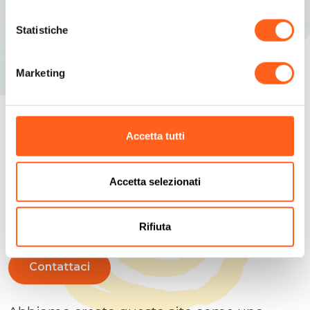
Statistiche
Marketing
Accetta tutti
Cerchiamo di anticipare le tue domande
Pianifica la tua
Accetta selezionati
vacanza
Rifiuta
Contattaci