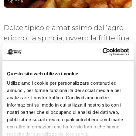
Spincia
Dolce tipico e amatissimo dell’agro
ericino: la spincia, ovvero la frittellina
di pasta soffice, una vera e propria
soffice nuvoletta gustosa che si
mangia col miele.
Questo sito web utilizza i cookie
Utilizziamo i cookie per personalizzare contenuti ed
Questo dolce semplice e buonissimo è
annunci, per fornire funzionalità dei social media e per
erede della cucina povera, ma ricca di
analizzare il nostro traffico. Condividiamo inoltre
ingegno: è fatto di farina, latte e patate ed
informazioni sul modo in cui utilizza il nostro sito con i
era tipico delle festività natalizie.
nostri partner che si occupano di analisi dei dati web,
pubblicità e social media, i quali potrebbero combinarle
con altre informazioni che ha fornito loro o che hanno
raccolto dal suo utilizzo dei loro servizi.