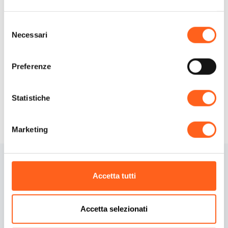
A Custonaci è la regina dei
dolci e delle sagre.
Selezione
Necessari
del
consenso
Preferenze
Statistiche
Richiedi informazioni
Marketing
Accetta tutti
Accetta selezionati