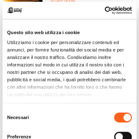
Questo sito web utilizza i cookie
Custonaci
Utilizziamo i cookie per personalizzare contenuti ed
Perché scegliere tra mare e montagna,
annunci, per fornire funzionalità dei social media e per
quando puoi averli entrambi?
analizzare il nostro traffico. Condividiamo inoltre
Scopri di più
informazioni sul modo in cui utilizza il nostro sito con i
nostri partner che si occupano di analisi dei dati web,
pubblicità e social media, i quali potrebbero combinarle
con altre informazioni che ha fornito loro o che hanno
San Vito Lo Capo
raccolto dal suo utilizzo dei loro servizi.
Spiagge bianche, mare azzurro: la
vacanza dei sogni
Selezione
Scopri di più
Necessari
del
consenso
Preferenze