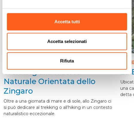
Accetta tutti
Accetta selezionati
Rifiuta
Castellammare del Golfo
CUSTON
Trekking alla Riserva
La 
Naturale Orientata dello
Ubicat
una ca
Zingaro
detta d
Oltre a una giornata di mare e di sole, allo Zingaro ci
si può dedicare al trekking o all’hiking in un contesto
naturalistico eccezionale.