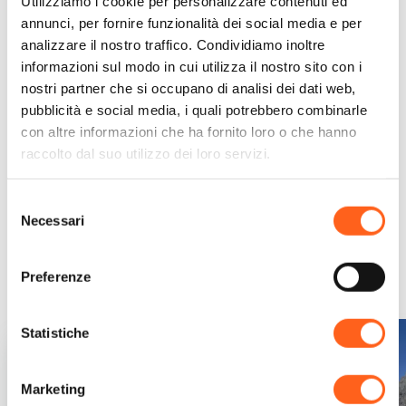
Utilizziamo i cookie per personalizzare contenuti ed
Raggiungendo le vette si gode di un
annunci, per fornire funzionalità dei social media e per
analizzare il nostro traffico. Condividiamo inoltre
bellissimo panorama che affaccia sul mare.
informazioni sul modo in cui utilizza il nostro sito con i
nostri partner che si occupano di analisi dei dati web,
pubblicità e social media, i quali potrebbero combinarle
con altre informazioni che ha fornito loro o che hanno
raccolto dal suo utilizzo dei loro servizi.
Richiedi informazioni
Selezione
Necessari
del
consenso
Ti potrebbe interessare...
Preferenze
Statistiche
Marketing