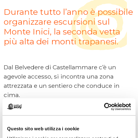
Durante tutto l’anno è possibile
organizzare escursioni sul
Monte Inici, la seconda vetta
più alta dei monti trapanesi.
Dal Belvedere di Castellammare c’è un
agevole accesso, si incontra una zona
attrezzata e un sentiero che conduce in
cima.
Il CAI, organizza diverse visite guidate tra
grotte e i luoghi di attrazione che si trovano
Questo sito web utilizza i cookie
sulle vette del complesso montuoso.