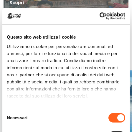
Scopri
Riti di rinascita
Questo sito web utilizza i cookie
Utilizziamo i cookie per personalizzare contenuti ed
E durante le altre stagioni?
annunci, per fornire funzionalità dei social media e per
analizzare il nostro traffico. Condividiamo inoltre
informazioni sul modo in cui utilizza il nostro sito con i
nostri partner che si occupano di analisi dei dati web,
pubblicità e social media, i quali potrebbero combinarle
con altre informazioni che ha fornito loro o che hanno
raccolto dal suo utilizzo dei loro servizi.
Selezione
Necessari
del
consenso