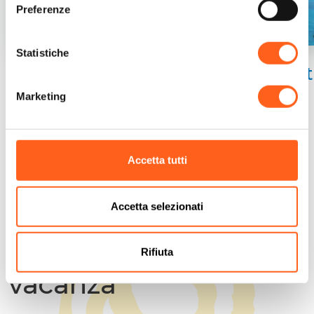
Preferenze
Statistiche
Estate
Au
Marketing
Accetta tutti
Accetta selezionati
Cerchiamo di anticipare le tue domande
Pianifica la tua
Rifiuta
vacanza