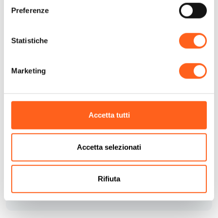
Preferenze
Statistiche
Contatti:
Casa Kalasia
Marketing
via verdesca s.n.
Telefono
+393513540859
Email
kastelluzzo@gmail.com
Accetta tutti
Codice CIN
IT081020C2PB6MIOPH
Accetta selezionati
Come arrivare
Richiedi info
Rifiuta