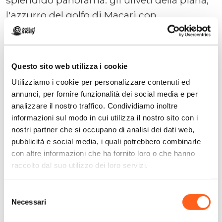
l'azzurro del golfo di Macari con
l'imponente Monte Cofano e i meravigliosi
tramonti estivi. La casa ha una superficie
interna di 30 mq; è adatta per due/quattro
Questo sito web utilizza i cookie
persone (posti letto: un letto matrimoniale
Utilizziamo i cookie per personalizzare contenuti ed
alla francese + un divano letto
annunci, per fornire funzionalità dei social media e per
matrimoniale). Nel vano a doppia altezza è
analizzare il nostro traffico. Condividiamo inoltre
stato ricavato il soggiorno-pranzo-cucina e
informazioni sul modo in cui utilizza il nostro sito con i
nostri partner che si occupano di analisi dei dati web,
un bagno. Una scala a chiocciola conduce al
pubblicità e social media, i quali potrebbero combinarle
soppalco in legno (dove è il letto) e al
con altre informazioni che ha fornito loro o che hanno
terrazzo. La cucina è ben fornita. All'esterno
raccolto dal suo utilizzo dei loro servizi.
gli ospiti potranno utilizzare la corte e il
terrazzo. Si consiglia l'uso di un'autovettura
Selezione
Necessari
del
per potersi spostare con serenità.
consenso