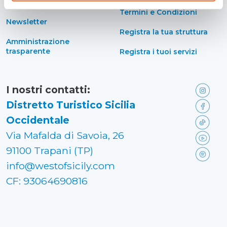
accessibilità
Termini e Condizioni
Newsletter
Registra la tua struttura
Amministrazione
trasparente
Registra i tuoi servizi
I nostri contatti:
Distretto Turistico Sicilia
Occidentale
Via Mafalda di Savoia, 26
91100 Trapani (TP)
info@westofsicily.com
CF: 93064690816