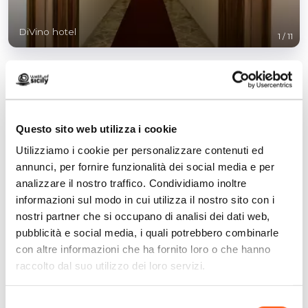
DiVino hotel
1
/
11
Questo sito web utilizza i cookie
Contatti:
Utilizziamo i cookie per personalizzare contenuti ed
strada Marsala 271/273 - Rilievo
annunci, per fornire funzionalità dei social media e per
Trapani
analizzare il nostro traffico. Condividiamo inoltre
Telefono
0923864013
informazioni sul modo in cui utilizza il nostro sito con i
Email
info@divinohotel.it
nostri partner che si occupano di analisi dei dati web,
Sito web
pubblicità e social media, i quali potrebbero combinarle
Prenota ora
con altre informazioni che ha fornito loro o che hanno
raccolto dal suo utilizzo dei loro servizi.
Come arrivare
Selezione