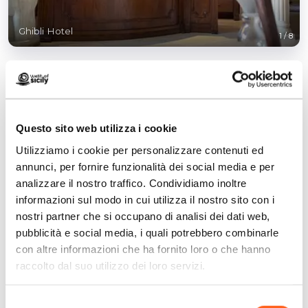
Ghibli Hotel
1
/
8
Questo sito web utilizza i cookie
Contatti:
Utilizziamo i cookie per personalizzare contenuti ed
Via Regina Margherita 80
annunci, per fornire funzionalità dei social media e per
San Vito Lo Capo
analizzare il nostro traffico. Condividiamo inoltre
Telefono
0923974155
informazioni sul modo in cui utilizza il nostro sito con i
Email
info@ghiblihotel.it
nostri partner che si occupano di analisi dei dati web,
Sito web
pubblicità e social media, i quali potrebbero combinarle
Prenota ora
con altre informazioni che ha fornito loro o che hanno
raccolto dal suo utilizzo dei loro servizi.
Come arrivare
Selezione