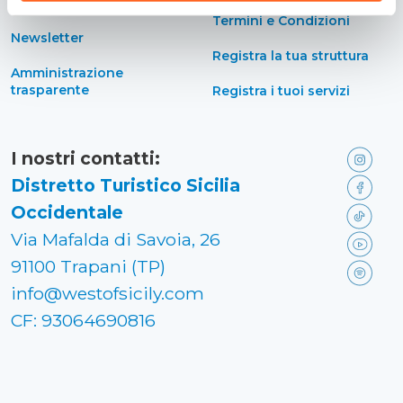
accessibilità
Termini e Condizioni
Newsletter
Registra la tua struttura
Amministrazione
trasparente
Registra i tuoi servizi
I nostri contatti:
Distretto Turistico Sicilia
Occidentale
Via Mafalda di Savoia, 26
91100 Trapani (TP)
info@westofsicily.com
CF: 93064690816