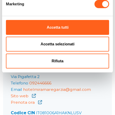
Marketing
Accetta tutti
Un post condiviso da @3dfiti
Accetta selezionati
Rifiuta
Contatti:
Hotel Miramare Garzia
Via Pigafetta 2
Telefono
092446666
Email
hotelmiramaregarzia@gmail.com
Sito web
Prenota ora
Codice CIN
IT081006A1HAKNLU5V