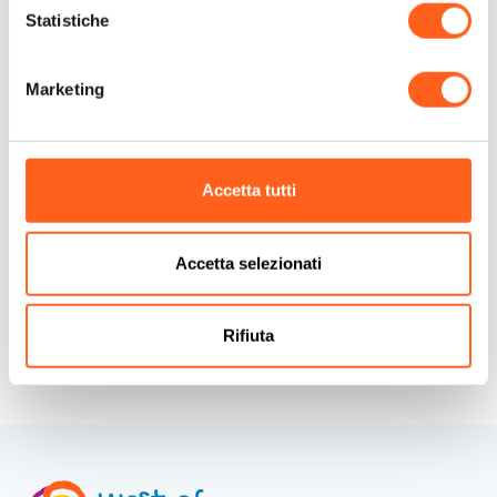
Telefono
+39092323470
Statistiche
Email
info@caladelporto.it
Sito web
Prenota ora
Marketing
Codice CIN
IT081009C2KEX8WGYQ
Accetta tutti
Come arrivare
Richiedi info
Accetta selezionati
Rifiuta