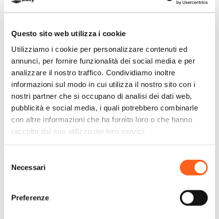
un'intensa giornata trascorsa tra le
meraviglie dell'isola di Marettimo.
Questo sito web utilizza i cookie
Numero unità: 4.
Utilizziamo i cookie per personalizzare contenuti ed
Servizi: wifi gratuito, aria condizionata,
annunci, per fornire funzionalità dei social media e per
bagno con doccia e bidet, tv, asciugacapelli,
analizzare il nostro traffico. Condividiamo inoltre
informazioni sul modo in cui utilizza il nostro sito con i
biancheria e set di cortesia, escursioni e
nostri partner che si occupano di analisi dei dati web,
itinerari esclusivi.
pubblicità e social media, i quali potrebbero combinarle
Stagionalità: da Aprile a Ottobre.
con altre informazioni che ha fornito loro o che hanno
raccolto dal suo utilizzo dei loro servizi.
Selezione
Necessari
del
consenso
Contatti:
Residence Cala Del Porto
Preferenze
Via Poliseri