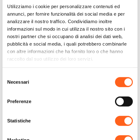
strategica. La casa è riservata ai non
Utilizziamo i cookie per personalizzare contenuti ed
fumatori,
...
annunci, per fornire funzionalità dei social media e per
analizzare il nostro traffico. Condividiamo inoltre
+ Leggi di più
informazioni sul modo in cui utilizza il nostro sito con i
nostri partner che si occupano di analisi dei dati web,
pubblicità e social media, i quali potrebbero combinarle
con altre informazioni che ha fornito loro o che hanno
raccolto dal suo utilizzo dei loro servizi.
Contatti:
Selezione
Visitsicilia Vasile 9-4
Necessari
del
via vasile 9
consenso
Telefono
3208036007
Email
seisastp@gmail.com
Preferenze
Sito web
Prenota ora
Statistiche
Codice CIN
IT081005C2QFWVCJC8