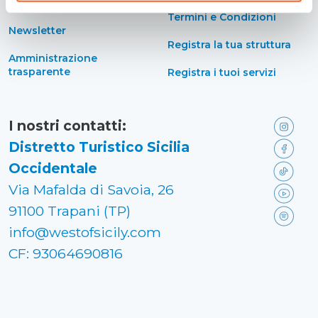
accessibilità
Termini e Condizioni
Newsletter
Registra la tua struttura
Amministrazione
trasparente
Registra i tuoi servizi
I nostri contatti:
Distretto Turistico Sicilia
Occidentale
Via Mafalda di Savoia, 26
91100 Trapani (TP)
info@westofsicily.com
CF: 93064690816