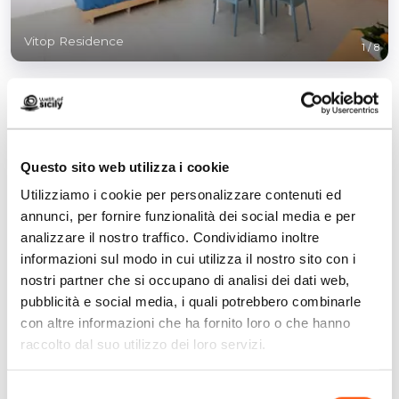
Vitop Residence
1
/
8
Questo sito web utilizza i cookie
Contatti:
Utilizziamo i cookie per personalizzare contenuti ed
Via Senia 39
annunci, per fornire funzionalità dei social media e per
San Vito Lo Capo
analizzare il nostro traffico. Condividiamo inoltre
Telefono
09231987470
informazioni sul modo in cui utilizza il nostro sito con i
Email
info@vitopsanvito.com
nostri partner che si occupano di analisi dei dati web,
Sito web
pubblicità e social media, i quali potrebbero combinarle
Prenota ora
con altre informazioni che ha fornito loro o che hanno
raccolto dal suo utilizzo dei loro servizi.
Come arrivare
Selezione