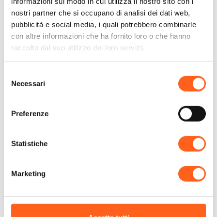
informazioni sul modo in cui utilizza il nostro sito con i
noleggiare automobili con le maggiori
nostri partner che si occupano di analisi dei dati web,
aziende del settore, per vivere un
pubblicità e social media, i quali potrebbero combinarle
con altre informazioni che ha fornito loro o che hanno
viaggio di continua scoperta in questo
raccolto dal suo utilizzo dei loro servizi.
lembo di Sicilia.
Selezione
Necessari
del
Informazioni utili:
consenso
CISS:
viaggiare informati
Preferenze
Anas:
informazioni viabilità
Autostrade:
Traffico, Percorsi e Pedaggi
|
Statistiche
Call Center Viabilità (Autostrade):
840-
04.21.21, 24h su 24, 7 giorni su 7
Marketing
Richiedi informazioni