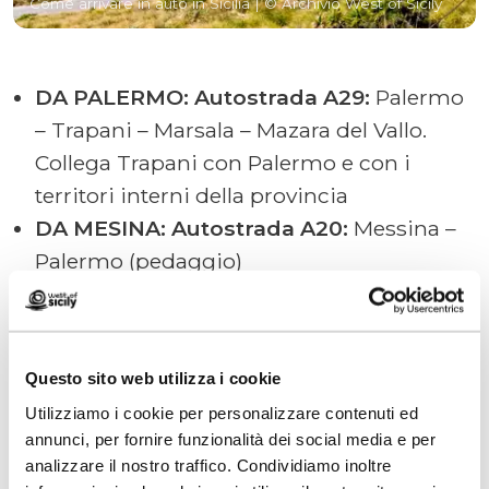
Come arrivare in auto in Sicilia
| © Archivio West of Sicily
DA PALERMO:
Autostrada A29:
Palermo
– Trapani – Marsala – Mazara del Vallo.
Collega Trapani con Palermo e con i
territori interni della provincia
DA MESINA:
Autostrada A20:
Messina –
Palermo (pedaggio)
DA CATANIA:
Autostrada A19:
Catania –
Palermo
Questo sito web utilizza i cookie
Noleggio auto:
Utilizziamo i cookie per personalizzare contenuti ed
annunci, per fornire funzionalità dei social media e per
Presso gli aeroporti e i maggiori porti
analizzare il nostro traffico. Condividiamo inoltre
delle città siciliane è possibile