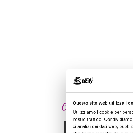
Questo sito web utilizza i c
Cerchiamo di anticip
Utilizziamo i cookie per perso
Pianifi
nostro traffico. Condividiamo 
di analisi dei dati web, pubbl