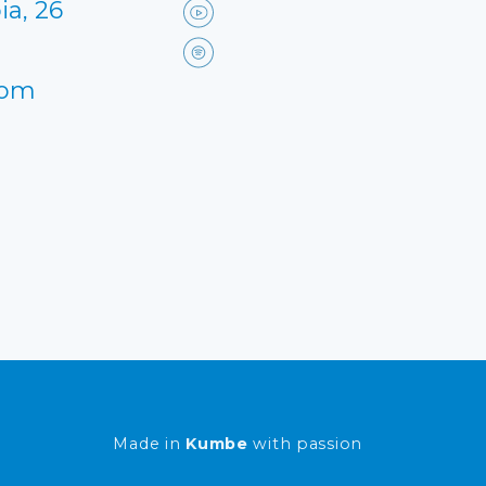
ia, 26
com
Made in
Kumbe
with passion