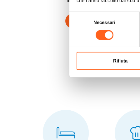
che hanno raccolto dal suo uti
Selezione
Contattaci
Necessari
del
consenso
Rifiuta