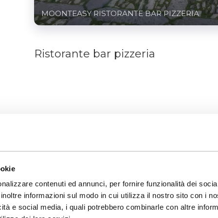
MOONTEASY RISTORANTE BAR PIZZERIA
Ristorante bar pizzeria
ookie
are le tue domande
nalizzare contenuti ed annunci, per fornire funzionalità dei socia
ca la tua vaca
inoltre informazioni sul modo in cui utilizza il nostro sito con i 
icità e social media, i quali potrebbero combinarle con altre inform