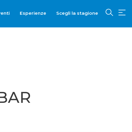
enti
Esperienze
Scegli la stagione
 BAR