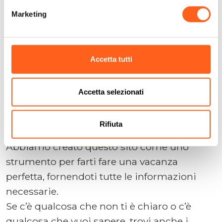
Marketing
Cerchiamo di anticipare le tue domande
Pianifica la tua
Accetta tutti
vacanza
Accetta selezionati
Contattaci
Rifiuta
Abbiamo creato questo sito come uno
strumento per farti fare una vacanza
perfetta, fornendoti tutte le informazioni
necessarie.
Se c’è qualcosa che non ti è chiaro o c’è
qualcosa che vuoi sapere, trovi anche i