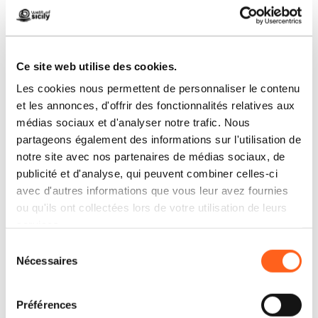
heure sont incluses dans le prix du
billet.
Tél 324 5631991;
www.facebook.com/exstabilimento
Ce site web utilise des cookies.
floriofavignana
Les cookies nous permettent de personnaliser le contenu
et les annonces, d'offrir des fonctionnalités relatives aux
Via Amendola 29;
médias sociaux et d'analyser notre trafic. Nous
Billets pleins / réduits 6/3 € ; heures 10-
partageons également des informations sur l'utilisation de
14)
notre site avec nos partenaires de médias sociaux, de
publicité et d'analyse, qui peuvent combiner celles-ci
avec d'autres informations que vous leur avez fournies
ou qu'ils ont collectées lors de votre utilisation de leurs
services.
Sélection
Nécessaires
du
Comment y arriver
consentement
Préférences
Demander des informations