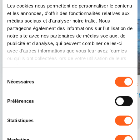
Les cookies nous permettent de personnaliser le contenu
et les annonces, d'offrir des fonctionnalités relatives aux
médias sociaux et d'analyser notre trafic. Nous
partageons également des informations sur l'utilisation de
notre site avec nos partenaires de médias sociaux, de
publicité et d'analyse, qui peuvent combiner celles-ci
avec d'autres informations que vous leur avez fournies
ou qu'ils ont collectées lors de votre utilisation de leurs
services.
Sélection
Nécessaires
du
Trapani
Trapani
consentement
Tor
Au cœur de la cité des deux mers
Préférences
Statistiques
Marketing