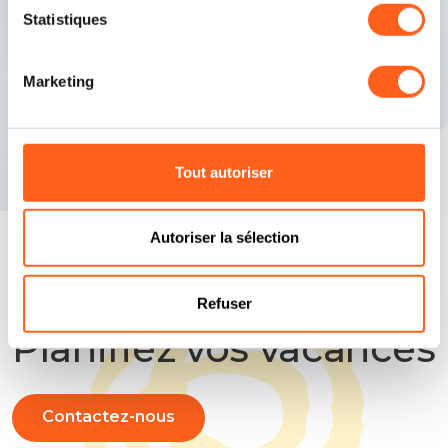
Statistiques
Partanna
Marketing
Le village médiéval entouré par la nature.
Tout autoriser
Autoriser la sélection
Répondons à vos questions
Refuser
Planifiez vos vacances
Contactez-nous