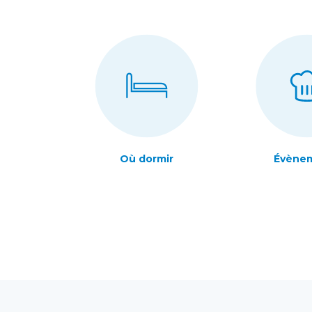
Où dormir
Évène