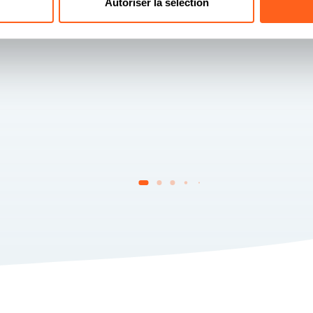
 la réserve
Autoriser la sélection
L’église de Saint-Joseph date du XIXe siè
achevée en 1889.