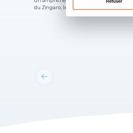
Un amphithéâtre naturel en bord de mer,
Refuser
du Zingaro, les Faraglioni (stacks)