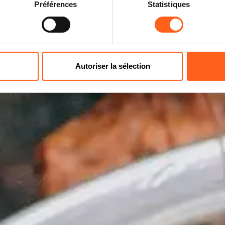
du couscous aux fêtes dédiées aux produi
Préférences
Statistiques
tour délicieux.
Autoriser la sélection