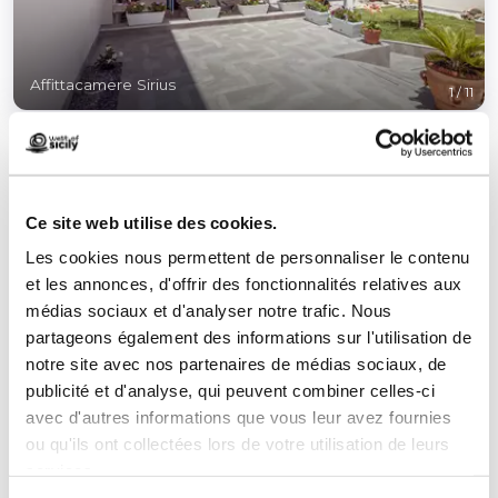
Affittacamere Sirius
1
/
11
Ce site web utilise des cookies.
Les cookies nous permettent de personnaliser le contenu
Contacts:
et les annonces, d'offrir des fonctionnalités relatives aux
Affittacamere Sirius
médias sociaux et d'analyser notre trafic. Nous
Via Piano Di Sopra n°35
partageons également des informations sur l'utilisation de
Téléphone
+39 3471553475
notre site avec nos partenaires de médias sociaux, de
E-mail
info@siriussanvito.it
publicité et d'analyse, qui peuvent combiner celles-ci
Réservez maintenant
avec d'autres informations que vous leur avez fournies
ou qu'ils ont collectées lors de votre utilisation de leurs
LBL_CIN_CDE
IT081020B466RE3J7Z
services.