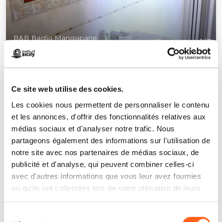
B&B Baglio Mangiapane
1
/
11
Ce site web utilise des cookies.
Les cookies nous permettent de personnaliser le contenu
et les annonces, d'offrir des fonctionnalités relatives aux
Contacts:
médias sociaux et d'analyser notre trafic. Nous
via Bologna, 30
partageons également des informations sur l'utilisation de
Custonaci
notre site avec nos partenaires de médias sociaux, de
Téléphone
3470565561
publicité et d'analyse, qui peuvent combiner celles-ci
E-mail
info@bagliomangiapane.it
avec d'autres informations que vous leur avez fournies
Site web
ou qu'ils ont collectées lors de votre utilisation de leurs
services.
Comment y arriver
Sélection