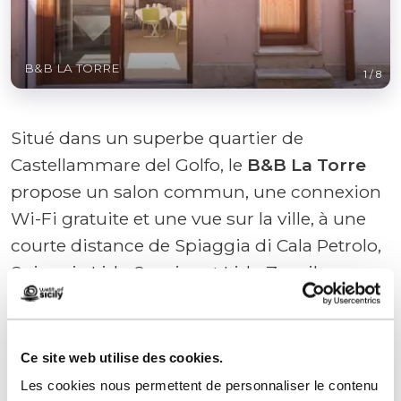
B&B LA TORRE
1
/
8
Situé dans un superbe quartier de
Castellammare del Golfo, le
B&B La Torre
propose un salon commun, une connexion
Wi-Fi gratuite et une vue sur la ville, à une
courte distance de Spiaggia di Cala Petrolo,
Spiaggia Lido Sunrise et Lido Zanzibar.
Dotés d'un balcon, les logements disposent
de la climatisation, d'une télévision à écran
plat et d'une salle de bains privative avec
Ce site web utilise des cookies.
bidet et articles de toilette gratuits. Vous
Les cookies nous permettent de personnaliser le contenu