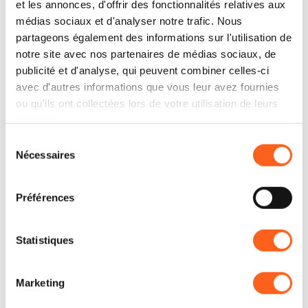
trouverez également un réfrigérateur,
...
et les annonces, d'offrir des fonctionnalités relatives aux
médias sociaux et d'analyser notre trafic. Nous
partageons également des informations sur l'utilisation de
+ En savoir plus
notre site avec nos partenaires de médias sociaux, de
publicité et d'analyse, qui peuvent combiner celles-ci
avec d'autres informations que vous leur avez fournies
ou qu'ils ont collectées lors de votre utilisation de leurs
services.
Contacts:
Sélection
BnB LA TORRE
Nécessaires
du
Via Giosue' Carducci n.28
consentement
Téléphone
3209345072
Préférences
E-mail
latorreclaudia@hotmail.com
Site web
Statistiques
LBL_CIN_CDE
19081005C100725
Comment y arriver
Marketing