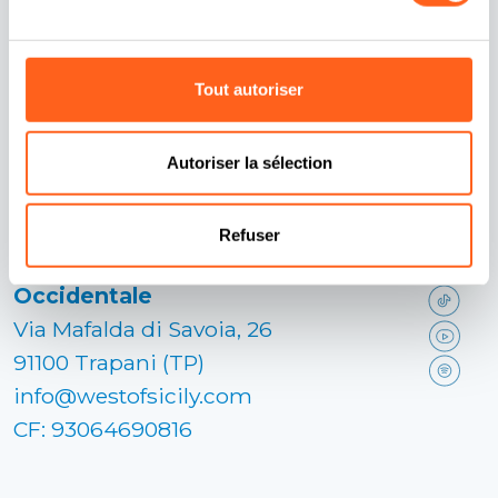
Déclaration d'accessibilité
Politique de
confidentialité
Bulletin
Tout autoriser
Conditions Générales
Administration
transparente
Autoriser la sélection
Nos contacts:
Refuser
Distretto Turistico Sicilia
Occidentale
Via Mafalda di Savoia, 26
91100 Trapani (TP)
info@westofsicily.com
CF: 93064690816