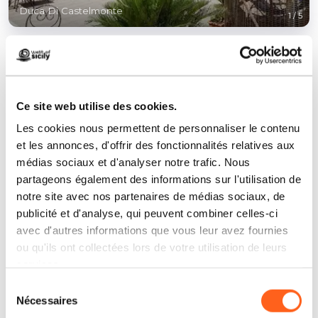
Duca Di Castelmonte
1
/
5
Ce site web utilise des cookies.
Contacts:
Les cookies nous permettent de personnaliser le contenu
Via Salvatore Motisi, 11
et les annonces, d'offrir des fonctionnalités relatives aux
Trapani
médias sociaux et d'analyser notre trafic. Nous
Téléphone
0923/526139
partageons également des informations sur l'utilisation de
notre site avec nos partenaires de médias sociaux, de
E-mail
info@ducadicastelmonte.it
publicité et d'analyse, qui peuvent combiner celles-ci
Site web
avec d'autres informations que vous leur avez fournies
ou qu'ils ont collectées lors de votre utilisation de leurs
Comment y arriver
services.
Sélection
Demander des informations
Nécessaires
du