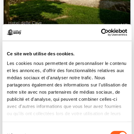
Hotel delle Cave
1
/
11
Ce site web utilise des cookies.
Les cookies nous permettent de personnaliser le contenu
et les annonces, d'offrir des fonctionnalités relatives aux
Contacts:
médias sociaux et d'analyser notre trafic. Nous
Strada Vicinale della Madonna
partageons également des informations sur l'utilisation de
Favignana
notre site avec nos partenaires de médias sociaux, de
Téléphone
0923925423
publicité et d'analyse, qui peuvent combiner celles-ci
E-mail
info@hoteldellecave.it
avec d'autres informations que vous leur avez fournies
Site web
ou qu'ils ont collectées lors de votre utilisation de leurs
services.
Comment y arriver
Sélection