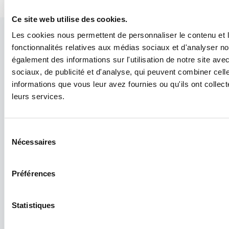
Ce site web utilise des cookies.
Les cookies nous permettent de personnaliser le contenu et l
fonctionnalités relatives aux médias sociaux et d'analyser no
également des informations sur l'utilisation de notre site av
sociaux, de publicité et d'analyse, qui peuvent combiner cell
informations que vous leur avez fournies ou qu'ils ont collecté
leurs services.
Contacts
Politique de cookies
Crédits
Préférences cookies
Sélection
Nécessaires
du
Déclaration d'accessibilité
Politique de
consentement
confidentialité
Bulletin
Préférences
Conditions Générales
Administration
transparente
Statistiques