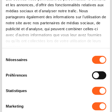
Gare de Mazara del Vallo
et les annonces, d'offrir des fonctionnalités relatives aux
médias sociaux et d'analyser notre trafic. Nous
Mazara del Vallo – 91026 (TP)
partageons également des informations sur l'utilisation de
notre site avec nos partenaires de médias sociaux, de
De cette gare, il y a 10 trains par jour de
publicité et d'analyse, qui peuvent combiner celles-ci
Mazara à Marsala (3,10 €, 20 min) et Trapani
avec d'autres informations que vous leur avez fournies
(5,10 €, 1 h). Alors qu’il n’y en a que quatre le
ou qu'ils ont collectées lors de votre utilisation de leurs
services.
dimanche.
Sélection
Nécessaires
du
Informations, horaires et billets
consentement
Préférences
Trenitalia
www.trenitalia.com
Statistiques
Trenitalia Callcenter
Italie 89 20 21
Marketing