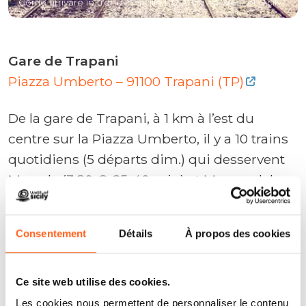
Come arrivare in treno in Sicilia
| © Archivio West of Sicily
Gare de Trapani
Piazza Umberto – 91100 Trapani (TP)
De la gare de Trapani, à 1 km à l’est du
centre sur la Piazza Umberto, il y a 10 trains
quotidiens (5 départs dim.) qui desservent
Marsala (3,80 €, 25-40 min) et Mazara del
Vallo (5 €, 10, 55 min ) et à Palerme, bien que
le bus soit le moyen le plus direct et le plus
Consentement
Détails
À propos des cookies
rapide vers cette dernière destination.
Trains quotidiens vers Marsala et Mazara del
Vallo
Ce site web utilise des cookies.
Les cookies nous permettent de personnaliser le contenu