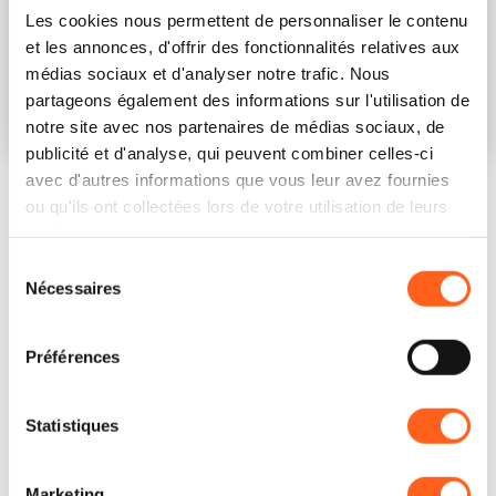
Les cookies nous permettent de personnaliser le contenu
et les annonces, d'offrir des fonctionnalités relatives aux
médias sociaux et d'analyser notre trafic. Nous
partageons également des informations sur l'utilisation de
Cava Bue Marino a Favignana
| © Archivio West of Sicily
notre site avec nos partenaires de médias sociaux, de
1
/
8
publicité et d'analyse, qui peuvent combiner celles-ci
avec d'autres informations que vous leur avez fournies
ou qu'ils ont collectées lors de votre utilisation de leurs
services.
Sélection
Nécessaires
du
Comment y arriver
consentement
Préférences
Demander des informations
Statistiques
Marketing