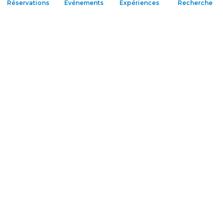
Réservations
Événements
Expériences
Recherche
Conditions Générales
Administration
transparente
Nos contacts:
Distretto Turistico Sicilia
Occidentale
Via Mafalda di Savoia, 26
91100 Trapani (TP)
info@westofsicily.com
CF: 93064690816