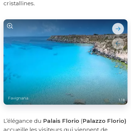
cristallines.
Favignana
1
/
8
L’élégance du
Palais Florio
(
Palazzo Florio)
accueille les visiteurs qui viennent de