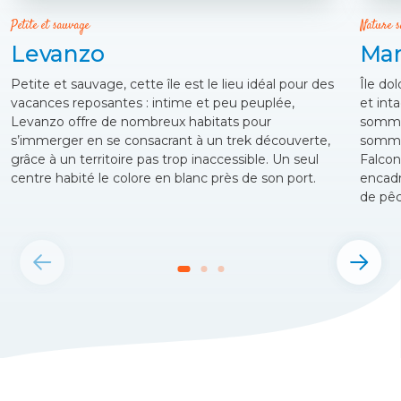
Petite et sauvage
Nature s
Levanzo
Mar
Petite et sauvage, cette île est le lieu idéal pour des
Île do
vacances reposantes : intime et peu peuplée,
et int
Levanzo offre de nombreux habitats pour
sommet
s’immerger en se consacrant à un trek découverte,
sommet
grâce à un territoire pas trop inaccessible. Un seul
Falcon
centre habité le colore en blanc près de son port.
encadr
de pêc