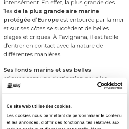
intensément. En effet, la plus grande des
îles
de la plus grande aire marine
protégée d’Europe
est entourée par la mer
et sur ses côtes se succèdent de belles
plages et criques. À Favignana, il est facile
d’entrer en contact avec la nature de
différentes manières.
Ses fonds marins et ses belles
criques
sont une destination pour les
snorkelers, mais l’île, grâce à sa
conformation géomorphologique, permet
de profiter de la quasi-totalité de la côte,
Ce site web utilise des cookies.
avec de grandes étendues sablonneuses
Les cookies nous permettent de personnaliser le contenu
alternant avec des rochers dans la partie
et les annonces, d'offrir des fonctionnalités relatives aux
médias sociaux et d'analyser notre trafic. Nous