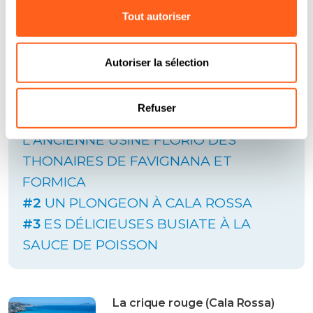
recettes locales les plus appropriées pour
Tout autoriser
rehausser les saveurs.
Autoriser la sélection
Â ne pas manquer
#1
SUR LES TRACES DE L'HISTOIRE
Refuser
ANCIENNE ET RÉCENTE DANS
L'ANCIENNE USINE FLORIO DES
THONAIRES DE FAVIGNANA ET
FORMICA
#2
UN PLONGEON À CALA ROSSA
#3
ES DÉLICIEUSES BUSIATE À LA
SAUCE DE POISSON
La crique rouge (Cala Rossa)