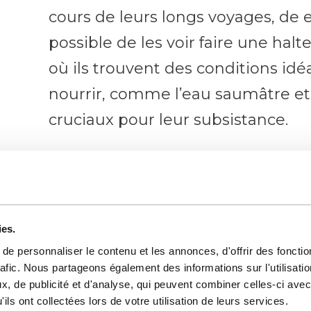
cours de leurs longs voyages, de et
possible de les voir faire une hal
où ils trouvent des conditions idé
nourrir, comme l’eau saumâtre et
cruciaux pour leur subsistance.
La réserve et les zones environn
d’activités pour les amateurs de 
l’observation des oiseaux, la ran
ies.
les excursions en bateau, le canoë, 
e personnaliser le contenu et les annonces, d'offrir des fonctio
planche à voile. Faire du kite parm
rafic. Nous partageons également des informations sur l'utilisati
, de publicité et d'analyse, qui peuvent combiner celles-ci avec
à vent à l’horizon et en toile de f
ils ont collectées lors de votre utilisation de leurs services.