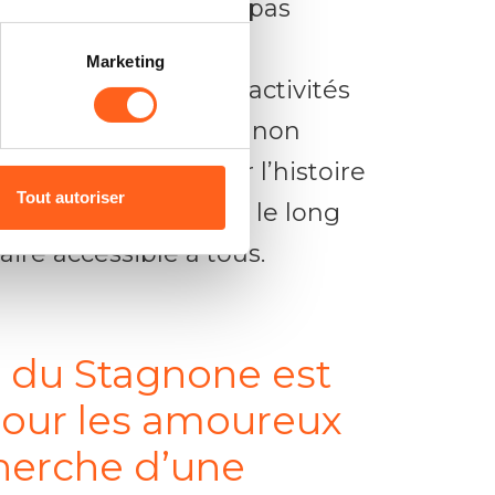
nce inoubliable à ne pas
Marketing
ose également des activités
ts ! Ici, vous pouvez non
dées pour découvrir l’histoire
Tout autoriser
is aussi faire du vélo le long
aire accessible à tous.
e du Stagnone est
pour les amoureux
cherche d’une