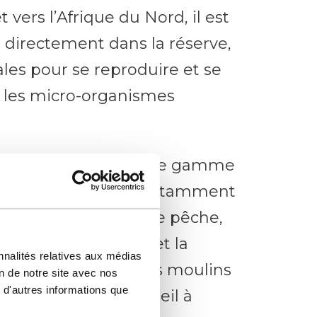
 vers l’Afrique du Nord, il est
te directement dans la réserve,
ales pour se reproduire et se
 les micro-organismes
antes offrent une large gamme
sports de plein air, notamment
donnée, le tourisme de pêche,
la voile, le kitesurf et la
nnalités relatives aux médias
i les salines, avec les moulins
on de notre site avec nos
 d'autres informations que
ond un coucher de soleil à