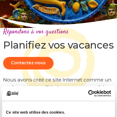
Répondons à vos questions
Planifiez vos vacances
Contactez-nous
Nous avons créé ce site Internet comme un
outil pour vous offrir des vacances parfaites
en Sicile, en vous fournissant toutes les
informations nécessaires. Si vous avez des
doutes, contactez-nous !
Ce site web utilise des cookies.