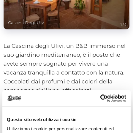
Cascina Degli Ulivi
1
/
2
La Cascina degli Ulivi, un B&B immerso nel
suo giardino mediterraneo, è il posto che
avete sempre sognato per vivere una
vacanza tranquilla a contatto con la natura.
Coccolati dai profumi e dai colori della
campagna siciliana, affascinati
dall’atmosfera selvaggia del suo paesaggio,
rapiti dalla bellezza del mare e delle spiagge
e dal relax della sua piscina, vi sentirete
Questo sito web utilizza i cookie
subito nel posto giusto… La calda
Utilizziamo i cookie per personalizzare contenuti ed