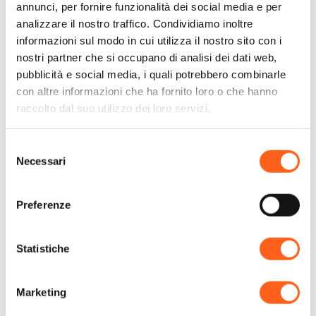
accoglienza di Barbara e Nino farà il resto!
annunci, per fornire funzionalità dei social media e per
Scoprirete di essere tra amici!
analizzare il nostro traffico. Condividiamo inoltre
informazioni sul modo in cui utilizza il nostro sito con i
nostri partner che si occupano di analisi dei dati web,
pubblicità e social media, i quali potrebbero combinarle
con altre informazioni che ha fornito loro o che hanno
raccolto dal suo utilizzo dei loro servizi.
Contatti:
Cascina Degli Ulivi
Selezione
Viale Cristoforo Colombo N.84
Necessari
del
Telefono
3397610849
consenso
Email
info@cascinadegliulivi.info
Preferenze
Sito web
Codice CIN
IT081020C29QIR2QG
Statistiche
Come arrivare
Marketing