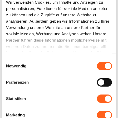
Swimmingpools werden Sie sich sofort am
Wir verwenden Cookies, um Inhalte und Anzeigen zu
personalisieren, Funktionen für soziale Medien anbieten
richtigen Ort fühlen … Der herzliche
zu können und die Zugriffe auf unsere Website zu
Empfang von Barbara und Nino wird den
analysieren. Außerdem geben wir Informationen zu Ihrer
Rest erledigen! Sie werden feststellen,
...
Verwendung unserer Website an unsere Partner für
soziale Medien, Werbung und Analysen weiter. Unsere
+ Read more
Partner führen diese Informationen möglicherweise mit
weiteren Daten zusammen, die Sie ihnen bereitgestellt
haben oder die sie im Rahmen Ihrer Nutzung der Dienste
gesammelt haben.
Einwilligungsauswahl
Notwendig
Kontakte:
Cascina Degli Ulivi
Präferenzen
Viale Cristoforo Colombo N.84
Telefon
3397610849
Statistiken
E-Mail
info@cascinadegliulivi.info
Website
Marketing
LBL_CIN_CDE
IT081020C29QIR2QG