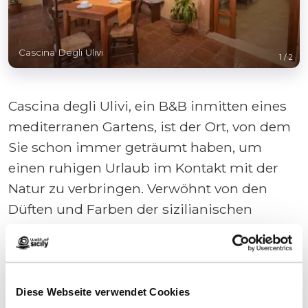
Cascina Degli Ulivi
1
/
2
Cascina degli Ulivi, ein B&B inmitten eines
mediterranen Gartens, ist der Ort, von dem
Sie schon immer geträumt haben, um
einen ruhigen Urlaub im Kontakt mit der
Natur zu verbringen. Verwöhnt von den
Düften und Farben der sizilianischen
Landschaft, fasziniert von der wilden
Atmosphäre ihrer Landschaft, hingerissen
von der Schönheit des Meeres und der
Strände und der Entspannung ihres
Diese Webseite verwendet Cookies